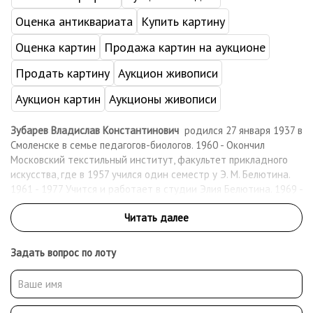
Оценка антиквариата
Купить картину
Оценка картин
Продажа картин на аукционе
Продать картину
Аукцион живописи
Аукцион картин
Аукционы живописи
Зубарев Владислав Константинович
родился 27 января 1937 в
Смоленске в семье педагогов-биологов. 1960 - Окончил
Московский текстильный институт, факультет прикладного
искусства, где в 1957 учился один семестр у Э. М. Белютина.
1961 - 1977 Учится и работает в студии Элия Белютина. 1969 -
Персональная выставка (совместно с Люцианом Грибковым)
закрыта силами милиции и госбезопасности. 1978 - 1991
Ведет студию, развивая принципы Студии Э. Белютина. С 1992
- член Международной Федерации Художников. Владислав
Задать вопрос по лоту
Зубарев - поэт и философ искусства, педагог, автор книги
«Темпоральное искусство». Согласно концепции автора,
формообразующим фактором становится время во всех его
направлениях. Необходимо сконцентрировать все