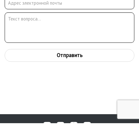
интеллектуальные, духовные и психические силы человека,
только так получится «не вынужденный авангард в искусстве
живописи, а искусство становления духа, искусство новой
духовности».
Отправить