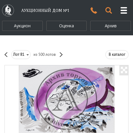
АУКЦИОННЫЙ ДОМ №1
Аукцион
Оценка
Архив
Лот
81
из 500 лотов
В каталог