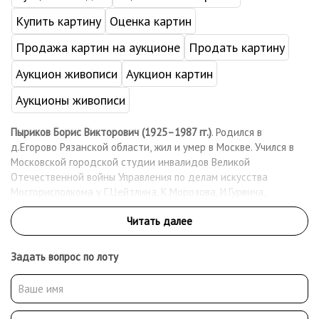
Купить картину
Оценка картин
Продажа картин на аукционе
Продать картину
Аукцион живописи
Аукцион картин
Аукционы живописи
Пыриков Борис Викторович (1925–1987 гг.)
. Родился в
д.Егорово Рязанской области, жил и умер в Москве. Учился в
Московской городской студии инвалидов Великой
Отечественной войны Управления по делам искусства
Мосгорисполкома у Г.Цейтлина, К.Морозова, И.Гурвича,
Я.Титова. С 1954 г. участник выставок. Член Союза художников
СССР (1961). Работы находятся в частных собраниях в России
и за рубежом.
Задать вопрос по лоту