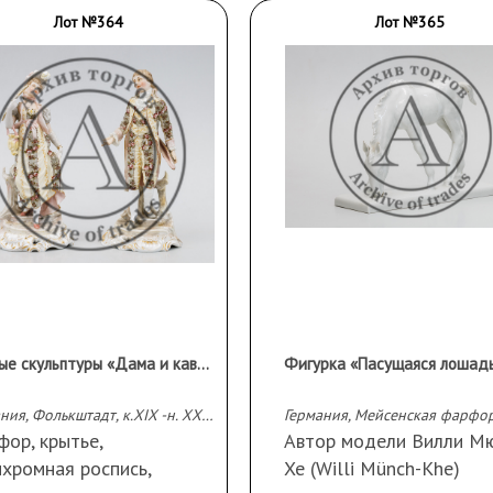
Лот №364
Лот №365
Парные скульптуры «Дама и кавалер»
Фигурка «Пасущаяся лошад
Германия, Фолькштадт, к.XIX -н. ХХ вв.
ор, крытье,
Автор модели Вилли М
хромная роспись,
Хе (Willi Münch-Khe)