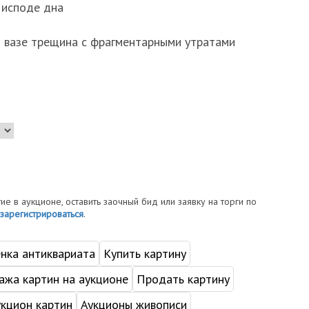
 исподе дна
й вазе трещина с фрагментарными утратами
тие в аукционе, оставить заочный бид или заявку на торги по
зарегистрироваться
.
нка антиквариата
Купить картину
жа картин на аукционе
Продать картину
укцион картин
Аукционы живописи