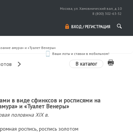
Москва, ул. Хамовнический вал, д.10
8 (800) 302-63-32
ВХОД / РЕГИСТРАЦИЯ
азание амура» и «Туалет Венеры»
Ваши лоты и ставки в мобильном!
В каталог
лотов
ами в виде сфинксов и росписями на
амура» и «Туалет Венеры»
рвая половина ХIХ в.
ромная роспись, роспись золотом