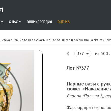
1
И
О НАС
ЭНЦИКЛОПЕДИЯ
ОЦЕНКА
нистика
/ Парные вазы с ручками в виде сфинксов и росписями на сюжет «Нак
из 500 
377
Лот №377
Парные вазы с ручк
сюжет «Наказание 
Европа (Польша ?), пе
Фарфор, крытье, полих