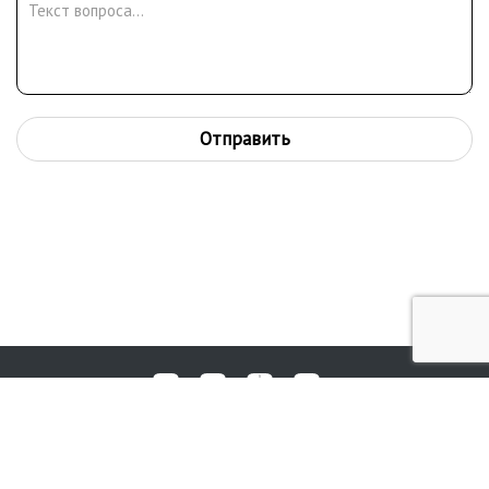
Отправить
Любые вопросы, жалобы или пожелания по работе аукциона вы
© 2017-2026. Аукционный Дом №1
можете отправить нам через форму обратной связи: