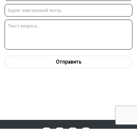
Peyron (Франция), The Earl of Gowrie (Великобритания), W.
Wittrock (Германия), Peter Мах (США), Антонова А. И., Ермакова
Д. Н., Иосифа Кобзона, Стаса Намина (Россия), Natan Zakh
(Израиль).
Отправить