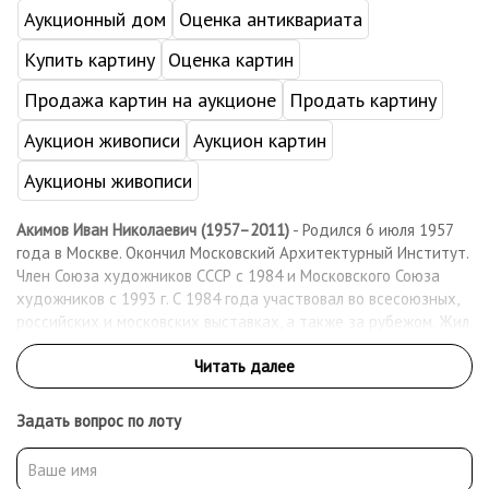
Аукционный дом
Оценка антиквариата
Купить картину
Оценка картин
Продажа картин на аукционе
Продать картину
Аукцион живописи
Аукцион картин
Аукционы живописи
Акимов Иван Николаевич (1957–2011)
- Родился 6 июля 1957
года в Москве. Окончил Московский Архитектурный Институт.
Член Союза художников СССР с 1984 и Московского Союза
художников с 1993 г. С 1984 года участвовал во всесоюзных,
российских и московских выставках, а также за рубежом. Жил
и работал в Москве.
Работы находятся в собраниях художественных музеев
России, в московской галерее «CRASULA», в коллекции SWISS
Задать вопрос по лоту
Bank, в частных коллекциях в Аргентине, Великобритании,
Германии, Израиле, США, Португалии, России, Финляндии,
Франции и Японии, в том числе в коллекциях Peugeot-