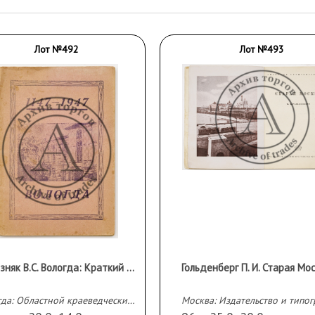
Лот №492
Лот №493
Железняк В.С. Вологда: Краткий путеводитель по мемориальным, архитектурным и живописным памятникам.
Гольденберг П. И. Старая Мос
Вологда: Областной краеведческий музей, 1947 г.