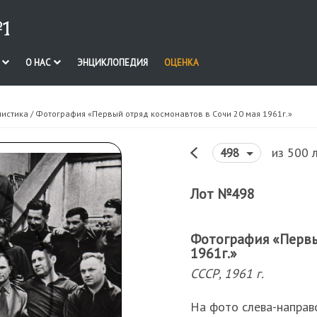
1
И
О НАС
ЭНЦИКЛОПЕДИЯ
ОЦЕНКА
нистика
/ Фотография «Первый отряд космонавтов в Сочи 20 мая 1961г.»
из 500 
498
Лот №498
Фотография «Первы
1961г.»
СССР, 1961 г.
На фото слева-направо 