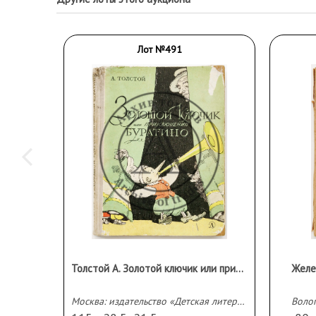
Лот №491
Толстой А. Золотой ключик или приключения Буратино. Рисунки А. Каневского.
Москва: издательство «Детская литература»,1969 г.