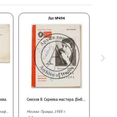
Лот №494
ква.
Смехов В. Скрипка мастера. (Библиотека «Огонек». № 37) С автографом автора.
Москва: Издательство и типография Издательства Академии архитектуры СССР, 1947 г.
Москва: Правда, 1988 г.