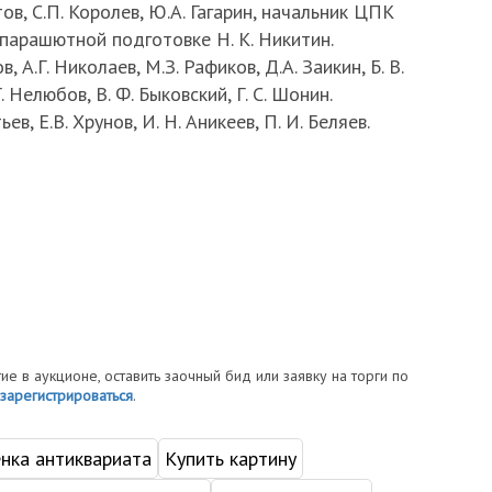
ов, С.П. Королев, Ю.А. Гагарин, начальник ЦПК
о парашютной подготовке Н. К. Никитин.
, А.Г. Николаев, М.З. Рафиков, Д.А. Заикин, Б. В.
Г. Нелюбов, В. Ф. Быковский, Г. С. Шонин.
ев, Е.В. Хрунов, И. Н. Аникеев, П. И. Беляев.
тие в аукционе, оставить заочный бид или заявку на торги по
зарегистрироваться
.
нка антиквариата
Купить картину