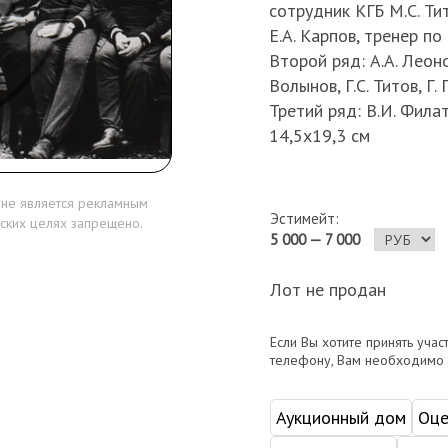
сотрудник КГБ М.С. Тит
Е.А. Карпов, тренер п
Второй ряд: А.А. Леонов
Волынов, Г.С. Титов, Г. 
Третий ряд: В.И. Филать
14,5х19,3 см
 не является рекламным
Эстимейт:
ских целях запрещено.
5 000 — 7 000
Лот не продан
Если Вы хотите принять учас
телефону, Вам необходимо
Аукционный дом
Оце