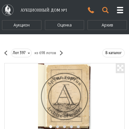
АУКЦИОННЫЙ ДОМ №1
Аукцион
Оценка
Архив
Лот
397
из 698 лотов
В каталог