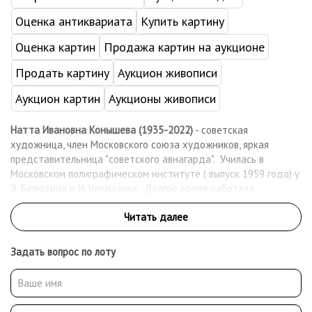
Оценка антиквариата
Купить картину
Оценка картин
Продажа картин на аукционе
Продать картину
Аукцион живописи
Аукцион картин
Аукционы живописи
Натта Ивановна Конышева (1935-2022)
- советская
художница, член Московского союза художников, яркая
представительница "советского авнагарда". Училась в
Московском полиграфическом институте ( выпуск 1959 года) у
Э. Белютина и И. Чекмазова . Долгое время работала
иллюстратором, параллельно участвуя в квартирных
выставках. Работы Конышевой хранятся в коллекциях
Третьяковской галереи, Русского музея и других крупных
собраниях. Персональные выставки художницы несколько раз
Задать вопрос по лоту
проходили в России и во Франции.