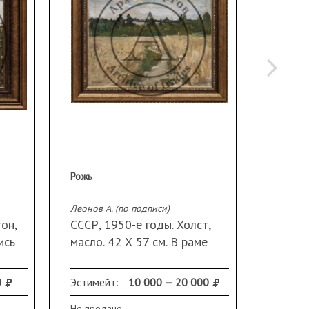
Рожь
Леонов А. (по подписи)
Веселый
он,
СССР, 1950-е годы. Холст,
СССР, 
ись
масло. 42 Х 57 см. В раме
масло.
а в
под ст
0
Эстимейт:
10 000 — 20 000
Эстиме
наклей
"Моско
Не продано
Не прод