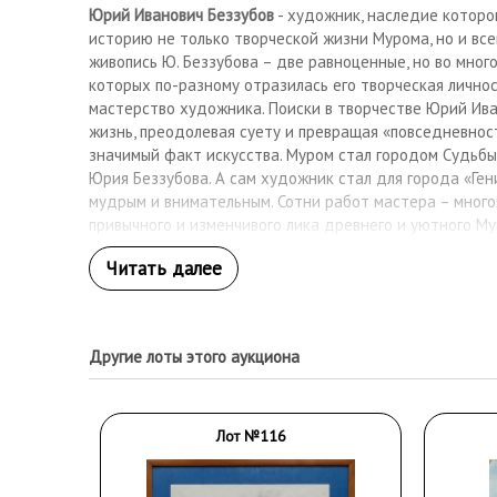
Юрий Иванович Беззубов
- художник, наследие которо
историю не только творческой жизни Мурома, но и все
живопись Ю. Беззубова – две равноценные, но во много
которых по-разному отразилась его творческая личнос
мастерство художника. Поиски в творчестве Юрий Ив
жизнь, преодолевая суету и превращая «повседневнос
значимый факт искусства. Муром стал городом Судьбы
Юрия Беззубова. А сам художник стал для города «Ген
мудрым и внимательным. Сотни работ мастера – мног
привычного и изменчивого лика древнего и уютного М
1963 году, Юрий оказался в кругу художников, станов
проходило в эпоху «оттепели». Родился Ю. И. Беззубов 
Образование получил в Горьковском художественном уч
пейзаж был признан лучшим на Всесоюзной выставке 
Единственная при жизни персональная выставка худо
Другие лоты этого аукциона
Горьком в 1974 году. Принимал участие в ряде городск
выставок (Владимир). С 1974 по 1997 год преподавал 
художественной школе. Воспитал не одно поколение д
учеников стали профессиональными художниками. Мно
Лот №116
Беззубова хранятся в Муромском историко-художеств
коллекциях.