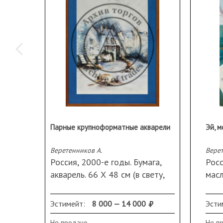
Парные крупноформатные акварели
Веретенников А.
Верет
Россия, 2000-е годы. Бумага,
Росс
акварель. 66 Х 48 см (в свету,
масл
каждая). Подпись справа внизу.
Рама, стекло, паспарту
Эстимейт:
8 000 — 14 000
Эсти
Не продано
Не п