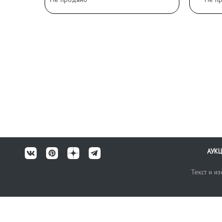
АУК
Текст и и
Карта сайта
Техничес