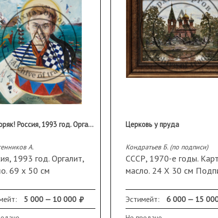
Эй, моряк! Россия, 1993 год. Оргалит, масло. 69 х 50 см
Церковь у пруда
енников А.
Кондратьев Б. (по подписи)
ия, 1993 год. Оргалит,
СССР, 1970-е годы. Карт
о. 69 х 50 см
масло. 24 Х 30 см Подп
справа внизу. Оформлен
раму
мейт:
5 000 — 10 000
Эстимейт:
6 000 — 15 00
родано
Не продано