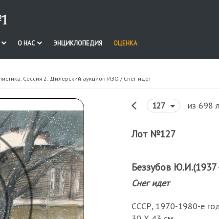
1
И
О НАС
ЭНЦИКЛОПЕДИЯ
ОЦЕНКА
нистика. Сессия 2: Дилерский аукцион ИЗО
/ Снег идет
из 698 
127
Лот №127
Беззубов Ю.И.(1937 -
Снег идет
СССР, 1970-1980-е год
30 Х 43 см.