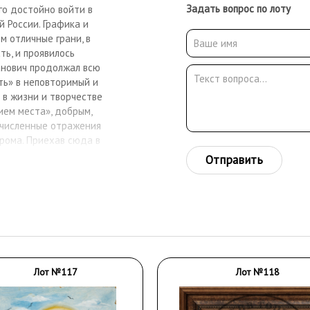
Задать вопрос по лоту
го достойно войти в
й России. Графика и
м отличные грани, в
ть, и проявилось
анович продолжал всю
ть» в неповторимый и
 в жизни и творчестве
ием места», добрым,
очисленные отражения
урома. Приехав сюда в
ление которых так же
Отправить
в Кулебаках.
илище. В 1965 году его
самодеятельных авторов.
жника проходила в
их (Муром) и областных
в муромской детской
етей. Более ста его
гие работы Ю.И.
Лот №117
Лот №118
енном музее и частных