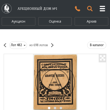
АУКЦИОННЫЙ ДОМ №1
Аукцион
Оценка
Архив
Лот
482
из 698 лотов
В каталог