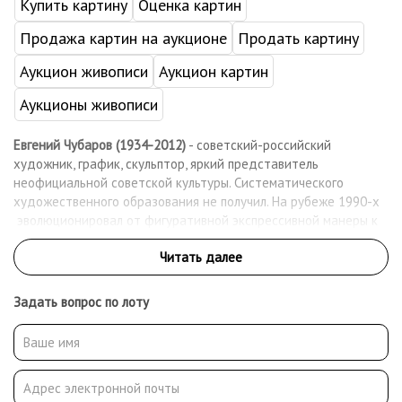
Купить картину
Оценка картин
Продажа картин на аукционе
Продать картину
Аукцион живописи
Аукцион картин
Аукционы живописи
Евгений Чубаров (1934-2012)
- советский-российский
художник, график, скульптор, яркий представитель
неофициальной советской культуры. Систематического
художественного образования не получил. На рубеже 1990-х
эволюционировал от фигуративной экспрессивной манеры к
абстракции. В 2004 году состоялись две масштабные
выставки Евгения Чубарова в Мраморном дворце в Санкт-
Петербурге и в Государственном центре современного
искусства в Москве. Произведения автора хранятся в
Задать вопрос по лоту
Государственном музее изобразительных искусств им.
А.С.Пушкина, Государственной Третьяковской галерее,
Московском музее современного искусства, Музее Ратгерского
Университета в Нью-Джерси и других частных и
государственных собраниях России и за рубежом.