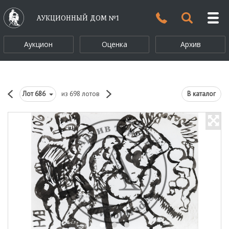
АУКЦИОННЫЙ ДОМ №1
Аукцион
Оценка
Архив
Лот
686
из 698 лотов
В каталог