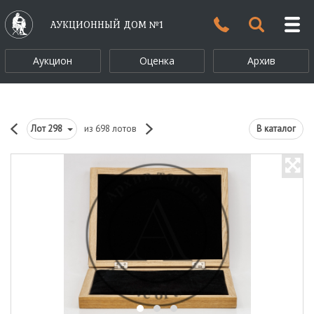
АУКЦИОННЫЙ ДОМ №1
Аукцион
Оценка
Архив
Лот
298
из 698 лотов
В каталог