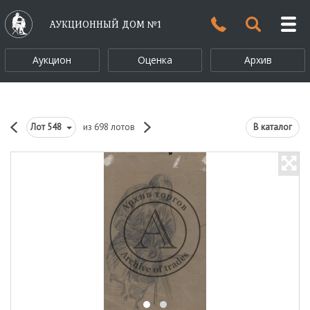
АУКЦИОННЫЙ ДОМ №1
Аукцион
Оценка
Архив
Лот
548
из 698 лотов
В каталог