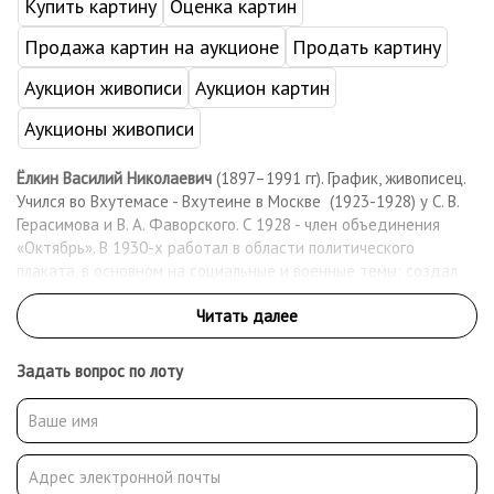
Купить картину
Оценка картин
Продажа картин на аукционе
Продать картину
Аукцион живописи
Аукцион картин
Аукционы живописи
Ёлкин Василий Николаевич
(1897–1991 гг). График, живописец.
Учился во Вхутемасе - Вхутеине в Москве (1923-1928) у С. В.
Герасимова и В. А. Фаворского. С 1928 - член объединения
«Октябрь». В 1930-х работал в области политического
плаката, в основном на социальные и военные темы; создал
серию плакатов-лубков. Занимался книжной графикой,
сотрудничал в издательствах «Детская литература»,
«Малыш», «Молодая гвардия» и других.Автор графических и
живописных серий «Строительство канала "Москва-Волга"»,
Задать вопрос по лоту
«Там, где будет ГЭС», «Пейзажи Подмосковья»,
«Паланга».Участвовал в выставках «Современное книжное
искусство» в Кёльне (1928), «Плакат на службе пятилетки» в
Москве (1932) и других.