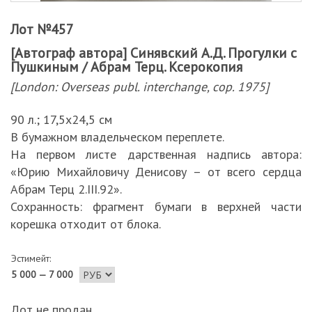
Лот №457
[Автограф автора] Синявский А.Д. Прогулки с
Пушкиным / Абрам Терц. Ксерокопия
[London: Overseas publ. interchange, cop. 1975]
90 л.; 17,5х24,5 см
В бумажном владельческом переплете.
На первом листе дарственная надпись автора:
«Юрию Михайловичу Денисову – от всего сердца
Абрам Терц 2.III.92».
Сохранность: фрагмент бумаги в верхней части
корешка отходит от блока.
Эстимейт:
5 000 — 7 000
Лот не продан