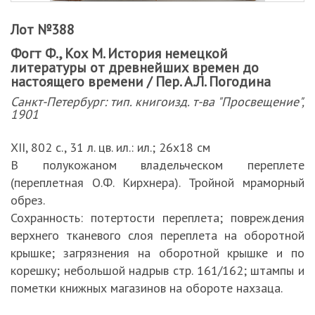
Лот №388
Фогт Ф., Кох М. История немецкой
литературы от древнейших времен до
настоящего времени / Пер. А.Л. Погодина
Санкт-Петербург: тип. книгоизд. т-ва "Просвещение",
1901
XII, 802 с., 31 л. цв. ил.: ил.; 26х18 см
В полукожаном владельческом переплете
(переплетная О.Ф. Кирхнера). Тройной мраморный
обрез.
Сохранность: потертости переплета; повреждения
верхнего тканевого слоя переплета на оборотной
крышке; загрязнения на оборотной крышке и по
корешку; небольшой надрыв стр. 161/162; штампы и
пометки книжных магазинов на обороте нахзаца.