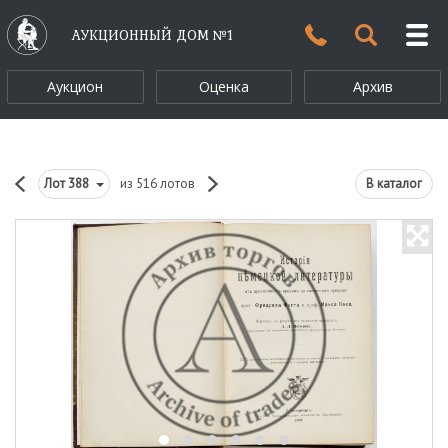
АУКЦИОННЫЙ ДОМ №1
Аукцион
Оценка
Архив
Лот
388
из 516 лотов
В каталог