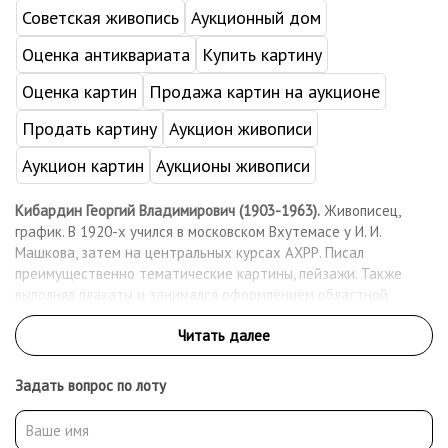
Советская живопись
Аукционный дом
Оценка антиквариата
Купить картину
Оценка картин
Продажа картин на аукционе
Продать картину
Аукцион живописи
Аукцион картин
Аукционы живописи
Кибардин Георгий Владимирович (1903-1963).
Живописец,
график. В 1920-х учился в московском Вхутемасе у И. И.
Машкова, затем на центральных курсах АХРР. Писал
преимущественно тематические картины, пейзажи. Также
выполнял плакаты и занимался оформлением областной
сельскохозяйственной выставки в Калинине (Твери, 1935),
парада физкультурников в Москве (1945). Мемориальные
выставки прошли в Москве (1963, 1971). Творчество
представлено в ряде региональных музейных собраний, в
Задать вопрос по лоту
частности в художественных музеях Мурманска,
Красноярска.