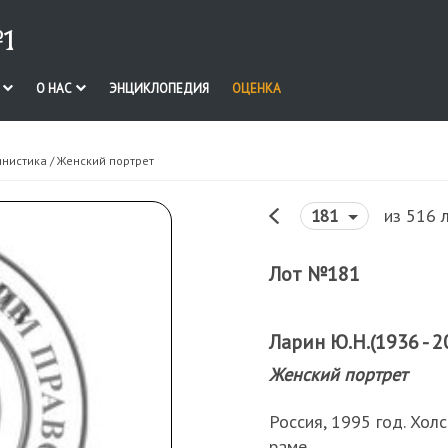
1
И
О НАС
ЭНЦИКЛОПЕДИЯ
ОЦЕНКА
инистика
/ Женский портрет
из 516 
181
Лот №181
Ларин Ю.Н.(1936 - 2
Женский портрет
Россия, 1995 год. Холс
раме