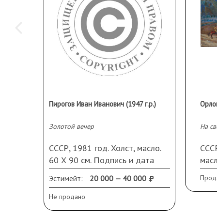
Пирогов Иван Иванович (1947 г.р.)
Золотой вечер
На св
СССР, 1981 год. Холст, масло.
СССР
60 Х 90 см. Подпись и дата
масл
справа внизу. Оформлена в
Кра
Эстимейт:
20 000 — 40 000
Прод
раму. Картина предоставлена
автором.
Не продано