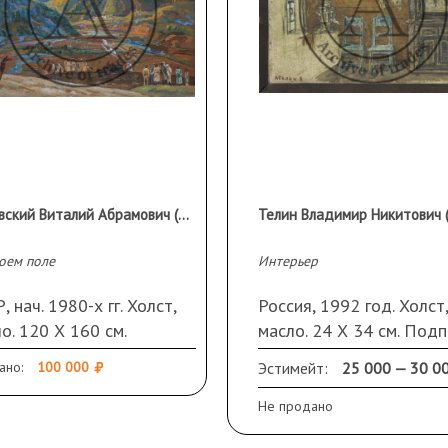
Орловский Виталий Абрамович (1931 г.р.)
оем поле
Интерьер
, нач. 1980-х гг. Холст,
Россия, 1992 год. Холст,
о. 120 Х 160 см.
масло. 24 Х 34 см. Подп
келюр
слева внизу. Оформлен 
ано:
100 000
Эстимейт:
25 000 — 30 0
раму
Не продано