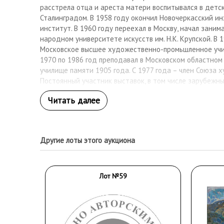
расстрела отца и ареста матери воспитывался в детс
Сталинградом. В 1958 году окончил Новочеркасский 
институт. В 1960 году переехал в Москву, начал заним
народном университете искусств им. Н.К. Крупской. В 
Московское высшее художественно-промьшленное учил
1970 по 1986 год преподавал в Московском областно
училище памяти 1905 года. С 1977 года – член Союза 
Постоянный участник выставок, в том числе зарубежных
года по настоящее время состоялось более десяти пе
живописи Юрия Ларина в России и Европе. Произведени
Государственном музее искусств народов Востока, Ис
художественном музее «Новый Иерусалим», Государс
музее, Московском государственном музее Вадима Сид
Другие лоты этого аукциона
общественном центре им. Андрея Сахарова, в коллек
наследие», в коллекции Фонда Генриха Белля (Германия
России, Германии, Италии, США, Великобритании, Франц
Лот №59