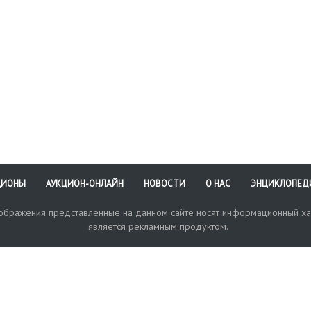
ЦИОНЫ
АУКЦИОН-ОНЛАЙН
НОВОСТИ
О НАС
ЭНЦИКЛОПЕД
зображения представленные на данном сайте носят информационный ха
является рекламным продуктом.
кая поддержка
Оплата и доставка
Политика конфиденциальнос
Любые в
отправи
© 2017-2026. Аукционный Дом №1