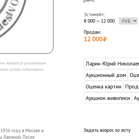
Эстимейт:
8 000 — 12 000
Продан:
12 000
Ларин Юрий Николае
 не является рекламным
ских целях запрещено.
Аукционный дом
Оце
Оценка картин
Прода
Аукцион живописи
А
Задать вопрос по лоту
 1936 году в Москве в
ы Лариной. После