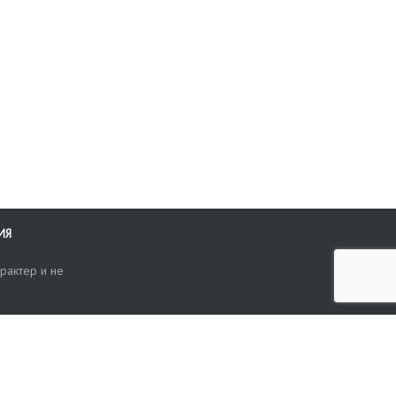
ИЯ
рактер и не
ти
опросы, жалобы или пожелания по работе аукциона вы можете
Поиск по сайту
ть нам через форму обратной связи: