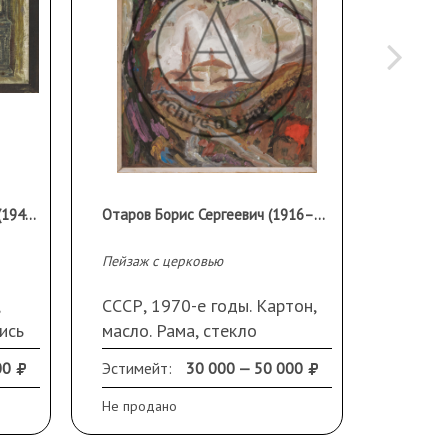
Телин Владимир Никитович (1941 - 2012)
Отаров Борис Сергеевич (1916–1991)
Пейзаж с церковью
Компози
СССР, 1970-е годы. Картон,
СССР, 
ись
масло. Рама, стекло
масло.
в
00
Эстимейт:
30 000 — 50 000
Эстиме
Не продано
Не прод