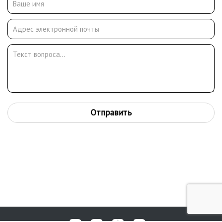
принимает активное участие в восстановлении православных
храмов России и ближнего зарубежья. Его фрески украшают
храмы Почаевской лавры и Севастополя на Украине, села
Образцово и г. Ликино - Дулево в Подмосковье, в городах
Новосибирска и Караганды, а также в Мордовии. Две
персональные выставки в Картинной галерее
г.Красноармейска в 2001 и 2008гг.
Отправить