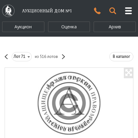
АУКЦИОННЫЙ ДОМ №1
Аукцион
Оценка
Архив
Лот
71
из 516 лотов
В каталог