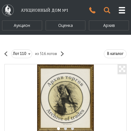
АУКЦИОННЫЙ ДОМ №1
Аукцион
Оценка
Архив
Лот
110
из 516 лотов
В каталог