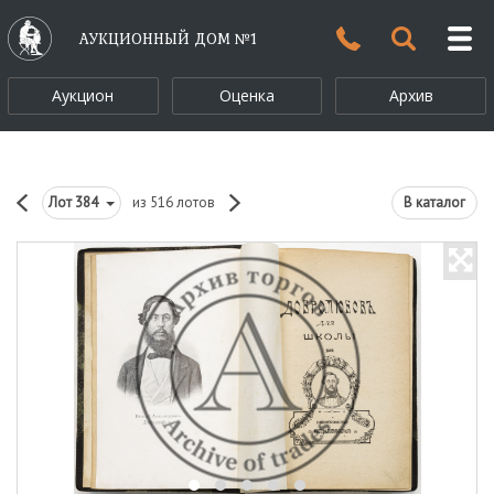
АУКЦИОННЫЙ ДОМ №1
Аукцион
Оценка
Архив
Лот
384
из 516 лотов
В каталог