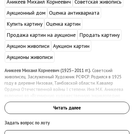
Аникеев Михаил Корнеевич
Советская живопись
Аукционный дом
Оценка антиквариата
Купить картину
Оценка картин
Продажа картин на аукционе
Продать картину
Аукцион живописи
Аукцион картин
Аукционы живописи
Аникеев Михаил Корнеевич (1925–2011 гг.).
Советский
живописец. Заслуженный Художник РСФСР. Родился в 1925
году в деревне Низовая, Тамбовской области. Кавалер
Ордена Отечественной войны I степени. Имя М.К. Аникеева
включено во «Всемирную художественную энциклопедию
всех времён и народов» (Лейпциг, 1988). Участник ВОВ. С
отличием окончил МГХИ им. В.И. Сурикова по мастерской С.В.
Герасимова (дипломная работа «Арест Временного
правительства», 1956). В конце 1950-1960-х гг. совершил ряд
Задать вопрос по лоту
творческих поездок в Казахстан, по результатам которых
создана знаменитая серия «Целина». Ряд картин этой серии