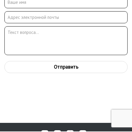
был опубликован в одноимённой книге Л.И. Брежнева.
Всесоюзную известность художнику принесли работы
«Именем Революции», «За власть народа», «Комсомольцы 1941
года», «Утро на целине», «Страдная пора». Персональные
выставки проходили в Москве (1963, 1972, 1978, 2005,
2007). Работы приобретались Государственной Третьяковской
Галереей, другими крупными музеями бывшего СССР.
Отправить