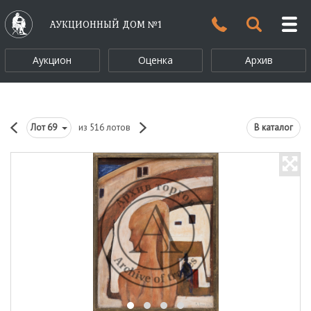
АУКЦИОННЫЙ ДОМ №1
Аукцион
Оценка
Архив
Лот
69
из 516 лотов
В каталог