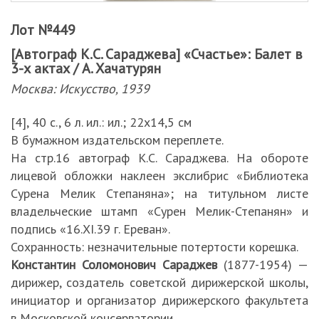
Лот №449
[Автограф К.С. Сараджева] «Счастье»: Балет в
3-х актах / А. Хачатурян
Москва: Искусство, 1939
[4], 40 с., 6 л. ил.: ил.; 22х14,5 см
В бумажном издательском переплете.
На стр.16 автограф К.С. Сараджева. На обороте
лицевой обложки наклеен экслибрис «Библиотека
Сурена Мелик Степаняна»; на титульном листе
владельческие штамп «Сурен Мелик-Степанян» и
подпись «16.XI.39 г. Ереван».
Сохранность: незначительные потертости корешка.
Константин Соломонович Сараджев
(1877-1954) —
дирижер, создатель советской дирижерской школы,
инициатор и организатор дирижерского факультета
в Московской консерватории.