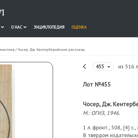
1
И
О НАС
ЭНЦИКЛОПЕДИЯ
ОЦЕНКА
инистика
/ Чосер, Дж. Кентерберийские рассказы.
из 516 
455
Лот №455
Чосер, Дж. Кентерб
М.: ОГИЗ, 1946.
1 л. фронт., 508, [4] с.,
В твердом издательск