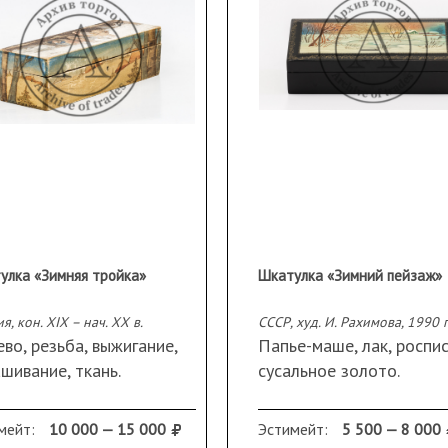
улка «Зимняя тройка»
Шкатулка «Зимний пейзаж»
я, кон. XIX – нач. XX в.
СССР, худ. И. Рахимова, 1990 г
во, резьба, выжигание,
Папье-маше, лак, роспис
шивание, ткань.
сусальное золото.
меры (ДхШхВ):
Размеры (ДхШхВ):
0х8,5 см.
20х10х4,7 см.
мейт:
10 000 — 15 000
Эстимейт:
5 500 — 8 000
 457 г.
Вес: 382 г.