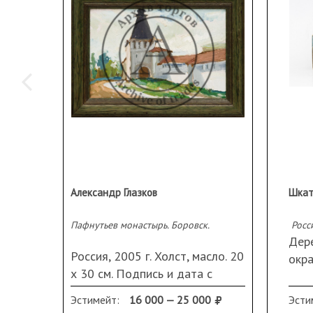
Александр Глазков
Шкат
Пафнутьев монастырь. Боровск.
Росси
Дере
Россия, 2005 г. Холст, масло. 20
окра
х 30 см. Подпись и дата с
Раз
оборота. В раме.
31х1
Эстимейт:
16 000 — 25 000
Эсти
Вес: