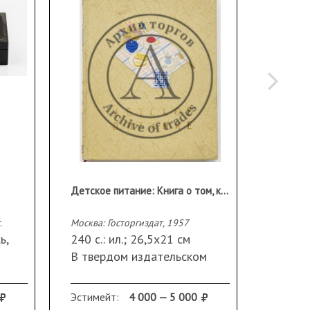
Детское питание: Книга о том, как правильно кормить ребенка, чтобы вырастить его здоровым и крепким
.
Москва: Госторгиздат, 1957
Москва: 
ь,
240 с.: ил.; 26,5х21 см
40 с.: 
В твердом издательском
В твер
переплете. Ляссе.
перепл
Сохранность: редкие
Ляссе.
Эстимейт:
4 000 — 5 000
Эстиме
загрязнения отдельных
тониро