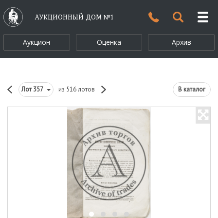
АУКЦИОННЫЙ ДОМ №1
Аукцион
Оценка
Архив
Лот
357
из 516 лотов
В каталог