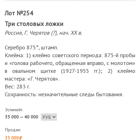
Лот №254
Три столовых ложки
Россия, Г. Черятов (?), нач. XX в.
Серебро 875°, штамп.
Клейма: 1) клеймо советского периода: 875-й пробы
и «голова рабочего, обращенная вправо, с молотом»
в овальном щитке (1927-1955 гг.); 2) клеймо
мастера: «Г. Черятов».
Вес: 283 г.
Сохранность: незначительные следы бытования.
Эстимейт:
35 000 — 40 000
Продан:
35 000