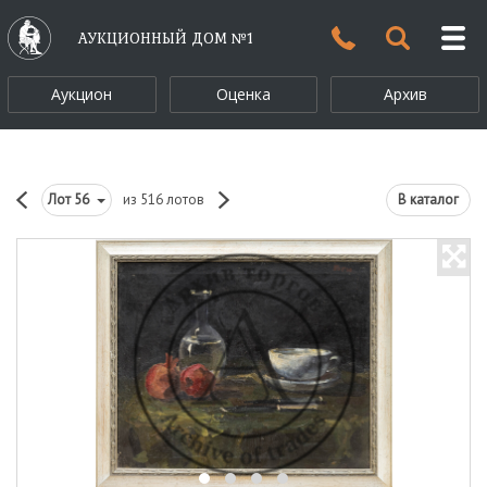
АУКЦИОННЫЙ ДОМ №1
Аукцион
Оценка
Архив
Лот
56
из 516 лотов
В каталог