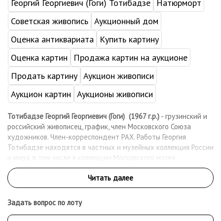
Георгий Георгиевич (Гоги) Тотибадзе
Натюрморт
Советская живопись
Аукционный дом
Оценка антиквариата
Купить картину
Оценка картин
Продажа картин на аукционе
Продать картину
Аукцион живописи
Аукцион картин
Аукционы живописи
Тотибадзе Георгий Георгиевич (Гоги) (1967 г.р.)
- грузинский и
российский живописец, график, член Московского Союза
художников. Член-корреспондент РАХ. Работы Георгия
Тотибадзе находятся в частных и музейных коллекция России
и мира, в том числе в коллекции
Московского музея
современного искусства.
Задать вопрос по лоту