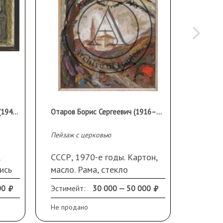
Телин Владимир Никитович (1941 - 2012)
Отаров Борис Сергеевич (1916–1991)
Пейзаж с церковью
Компози
СССР, 1970-е годы. Картон,
СССР, 
ись
масло. Рама, стекло
масло.
в
00
Эстимейт:
30 000 — 50 000
Эстиме
Не продано
Не прод