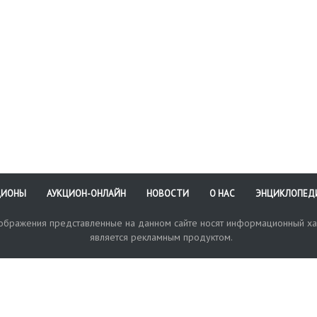
ЦИОНЫ
АУКЦИОН-ОНЛАЙН
НОВОСТИ
О НАС
ЭНЦИКЛОПЕД
зображения представленные на данном сайте носят информационный ха
является рекламным продуктом.
кая поддержка
Оплата и доставка
Политика конфиденциальнос
Любые в
отправи
© 2017-2026. Аукционный Дом №1