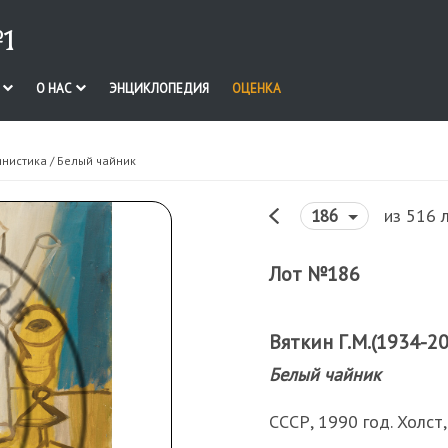
1
И
О НАС
ЭНЦИКЛОПЕДИЯ
ОЦЕНКА
инистика
/ Белый чайник
из 516 
186
Лот №186
Вяткин Г.М.(1934-2
Белый чайник
СССР, 1990 год. Холст,