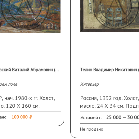
 значимых художников
аконец, признание и в
лее чем ста выставках —
Великобритании, Испании и
 создает свои наиболее
е ретроспективные
ожественных аукционах и
тные коллекции. В
ся в
етербурге, Московского
Орловский Виталий Абрамович (1931 г.р.)
ашкова, Муниципальной
 Саратовского музея им.
 Ветров (Россия), Дома-
оем поле
Интерьер
 картинной
ея им. Ф. А. Коваленко, а
, нач. 1980-х гг. Холст,
Россия, 1992 год. Холст,
кциях в России, США,
о. 120 Х 160 см.
масло. 24 Х 34 см. Подп
ии, Венгрии и других
келюр
слева внизу. Оформлен 
ано:
100 000
Эстимейт:
25 000 — 30 0
раму
Не продано