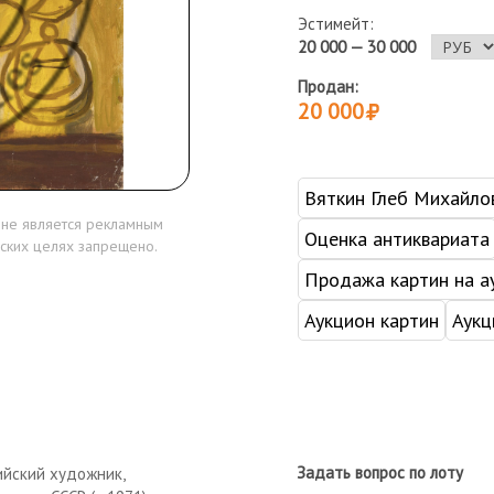
Эстимейт:
20 000 — 30 000
Продан:
20 000
Вяткин Глеб Михайло
 не является рекламным
Оценка антиквариата
ских целях запрещено.
Продажа картин на а
Аукцион картин
Аукц
Задать вопрос по лоту
ийский художник,