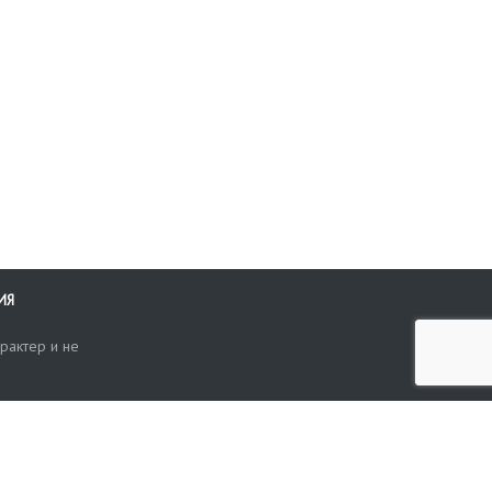
ИЯ
рактер и не
ти
опросы, жалобы или пожелания по работе аукциона вы можете
Поиск по сайту
ть нам через форму обратной связи: