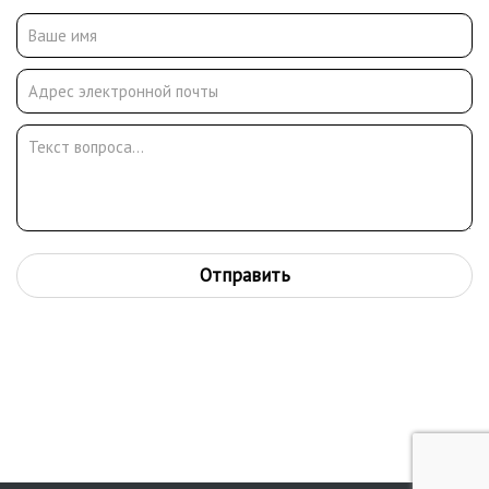
областной картинной галерее, Московском областном
краеведческом музее (Истра), Коломенском районном
краеведческом музее (Коломна).
Отправить