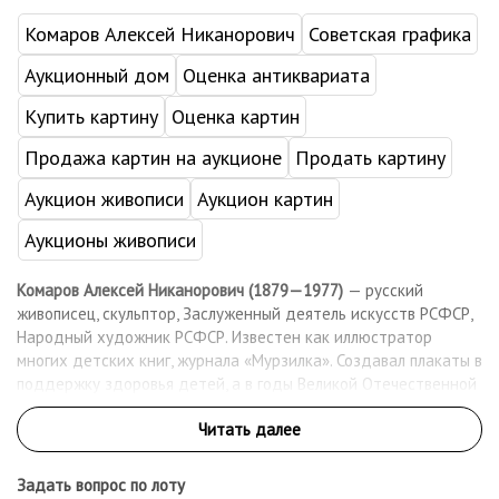
Комаров Алексей Никанорович
Советская графика
Аукционный дом
Оценка антиквариата
Купить картину
Оценка картин
Продажа картин на аукционе
Продать картину
Аукцион живописи
Аукцион картин
Аукционы живописи
Комаров Алексей Никанорович (1879—1977)
— русский
живописец, скульптор, Заслуженный деятель искусств РСФСР,
Народный художник РСФСР. Известен как иллюстратор
многих детских книг, журнала «Мурзилка». Создавал плакаты в
поддержку здоровья детей, а в годы Великой Отечественной
войны — патриотические плакаты. Его картины учат любить
природу, по ним школьники пишут сочинения. Помимо фондов
Государственного биологического музея им. К. А. Тимирязева
работы художника находятся в Дарвиновском музее, Курской
Задать вопрос по лоту