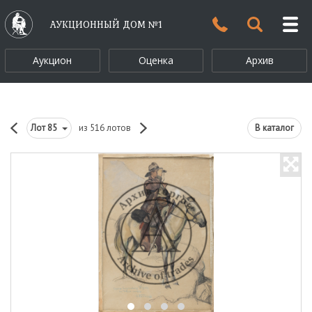
АУКЦИОННЫЙ ДОМ №1
Аукцион
Оценка
Архив
Лот
85
из 516 лотов
В каталог