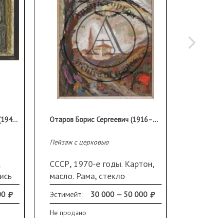
Телин Владимир Никитович (1941 - 2012)
Отаров Борис Сергеевич (1916–1991)
Пейзаж с церковью
Компози
СССР, 1970-е годы. Картон,
СССР, 
ись
масло. Рама, стекло
масло.
в
00
Эстимейт:
30 000 — 50 000
Эстиме
Не продано
Не прод