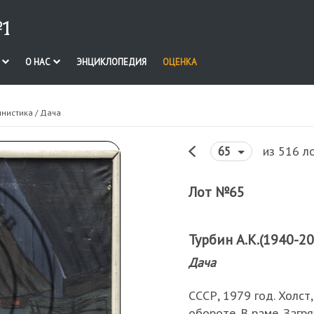
1
И
О НАС
ЭНЦИКЛОПЕДИЯ
ОЦЕНКА
инистика
/ Дача
из 516 л
65
Лот №65
Турбин А.К.(1940-20
Дача
СССР, 1979 год. Холст,
обороте. В раме. Заг