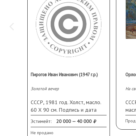
Пирогов Иван Иванович (1947 г.р.)
Золотой вечер
На св
СССР, 1981 год. Холст, масло.
СССР
60 Х 90 см. Подпись и дата
масл
справа внизу. Оформлена в
Кра
Эстимейт:
20 000 — 40 000
Прод
раму. Картина предоставлена
автором.
Не продано