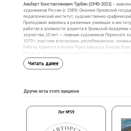
Альберт Константинович Турбин (1940-2021)
– живопис
художников России (с 1989). Окончил Орловский госуд
педагогический институт, художественно-графический
Преподавал живопись в различных училищах и институ
работал в должности доцента в Уральской Академии ж
зодчества, 10 лет — главным художников Пермского х
1970 г. участник всесоюзных, республиканских, зональ
Работы хранятся в музеях Горнозаводска, Кизела, Крас
Перми; в частных коллекциях Пермского края и за руб
Другие лоты этого аукциона
Лот №59