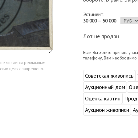
Эстимейт:
30 000 — 50 000
Лот не продан
Если Вы хотите принять учас
телефону, Вам необходимо
 не является рекламным
ских целях запрещено.
Советская живопись
Аукционный дом
Оце
Оценка картин
Прода
Аукцион живописи
А