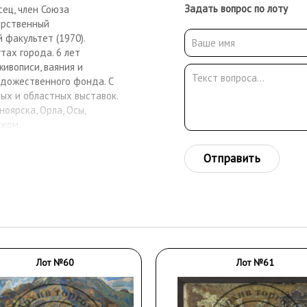
Задать вопрос по лоту
ец, член Союза
арственный
 факультет (1970).
тах города. 6 лет
ивописи, ваяния и
удожественного фонда. С
ных и областных выставок.
ноярска, Орла, Осы,
ежом.
Отправить
Лот №60
Лот №61