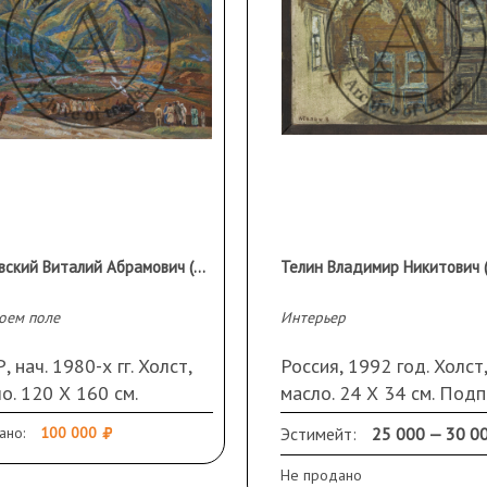
Орловский Виталий Абрамович (1931 г.р.)
оем поле
Интерьер
, нач. 1980-х гг. Холст,
Россия, 1992 год. Холст,
о. 120 Х 160 см.
масло. 24 Х 34 см. Подп
келюр
слева внизу. Оформлен 
ано:
100 000
Эстимейт:
25 000 — 30 0
раму
Не продано