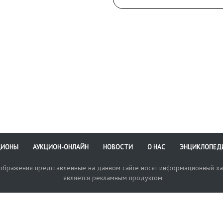
ЦИОНЫ
АУКЦИОН-ОНЛАЙН
НОВОСТИ
О НАС
ЭНЦИКЛОПЕД
зображения представленные на данном сайте носят информационный ха
является рекламным продуктом.
кая поддержка
Оплата и доставка
Политика конфиденциальнос
Любые в
отправи