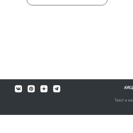
АУК
Текст и и
Карта сайта
Техничес