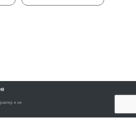
ИЯ
рактер и не
ти
опросы, жалобы или пожелания по работе аукциона вы можете
Поиск по сайту
ть нам через форму обратной связи: