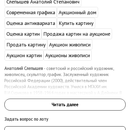
Слепышев Анатолий Степанович
Современная графика
Аукционный дом
Оценка антиквариата
Купить картину
Оценка картин
Продажа картин на аукционе
Продать картину
Аукцион живописи
Аукцион картин
Аукционы живописи
Анатолий Слепышев
- советский и российский художник,
живописец, скульптор, график. Заслуженный художник
Российской Федерации (2000), действительный член
Российской Академии художеств. Учился в МГАХИ им.
В.И.Сурикова в 1958-1964 годах в мастесркой у А.Дейнеки. В
1990-1996 годах жил и работал в Париже, в этот период
состоялось около тридцати персональных выставок во
Франции. Участник знаменитого аукциона Sothbey’s в Москве.
С 1996 по 2001 год прошло более 100 персональных выставок.
Задать вопрос по лоту
Работы художника находятся в ГТГ, ГРМ, ГМИИ, во многих
региональных музеях России и Зарубежья.