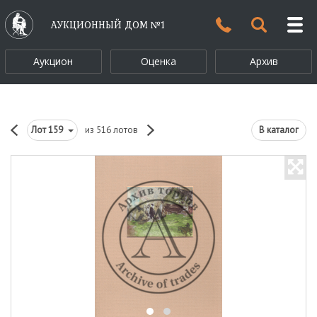
АУКЦИОННЫЙ ДОМ №1
Аукцион
Оценка
Архив
Лот
159
из 516 лотов
В каталог