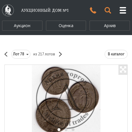
АУКЦИОННЫЙ ДОМ №1
Аукцион
Оценка
Архив
Лот
78
из 217 лотов
В каталог