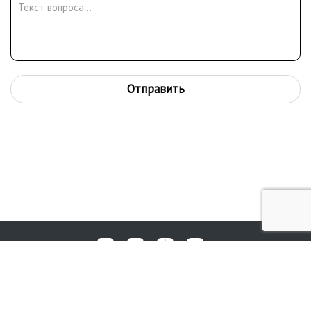
Отправить
Любые вопросы, жалобы или пожелания по работе аукциона вы
© 2017-2026. Аукционный Дом №1
можете отправить нам через форму обратной связи: