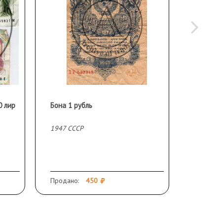
0 лир
Бона 1 рубль
Бона 3 
1947 СССР
1947 СС
Продано:
450
Продано