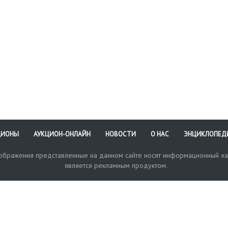
ЦИОНЫ
АУКЦИОН-ОНЛАЙН
НОВОСТИ
О НАС
ЭНЦИКЛОПЕД
зображения представленные на данном сайте носят информационный ха
является рекламным продуктом.
кая поддержка
Оплата и доставка
Политика конфиденциальнос
Любые в
отправи
© 2017-2026. Аукционный Дом №1