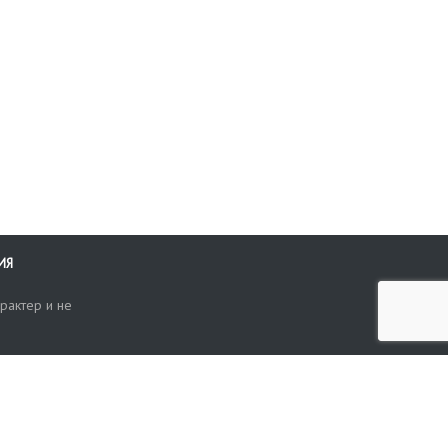
ИЯ
рактер и не
ти
опросы, жалобы или пожелания по работе аукциона вы можете
Поиск по сайту
ть нам через форму обратной связи: