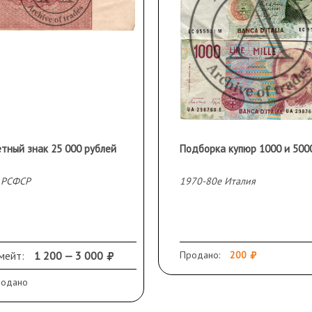
етный знак 25 000 рублей
Подборка купюр 1000 и 500
 РСФСР
1970-80е Италия
мейт:
1 200 — 3 000
Продано:
200
родано