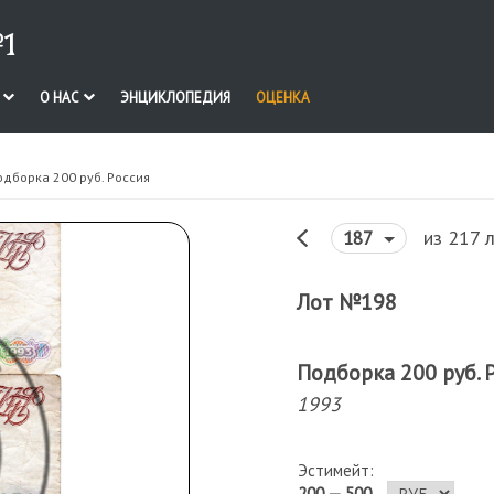
1
И
О НАС
ЭНЦИКЛОПЕДИЯ
ОЦЕНКА
одборка 200 руб. Россия
из 217 
187
Лот №198
Подборка 200 руб. 
1993
Эстимейт:
200 — 500