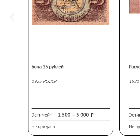
Бона 25 рублей
Расч
1923 РСФСР
1921
Эстимейт:
1 500 — 5 000
Эсти
Не продано
Не п