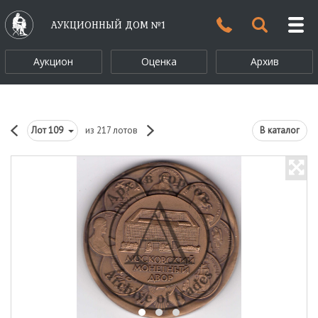
АУКЦИОННЫЙ ДОМ №1
Аукцион
Оценка
Архив
Лот
109
из 217 лотов
В каталог