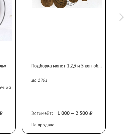
ль»
Подборка монет 1,2,3 и 5 коп. образца до 1961 г. 8 шт. 2 копейки 1957 в штемпельной сохранности!
до 1961
до 1961
ения
Эстимейт:
1 000 — 2 500
Эстиме
Не продано
Не прод