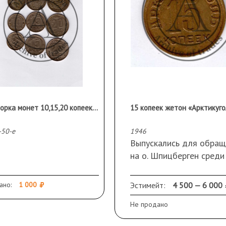
Подборка монет 10,15,20 копеек 9 шт.
15 копеек жетон «Арктикуго
-50-е
1946
Выпускались для обращ
на о. Шпицберген среди
советского персонала
ано:
1 000
Эстимейт:
4 500 — 6 000
Не продано