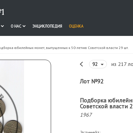
1
И
О НАС
ЭНЦИКЛОПЕДИЯ
ОЦЕНКА
одборка юбилейных монет, выпущенных к 50-летию Советской власти 29 шт.
из 217 л
92
Лот №92
Подборка юбилейны
Советской власти 2
1967
Эстимейт: