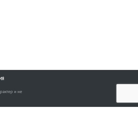
ИЯ
рактер и не
ти
опросы, жалобы или пожелания по работе аукциона вы можете
Поиск по сайту
ть нам через форму обратной связи: