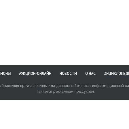
ЦИОНЫ
АУКЦИОН-ОНЛАЙН
НОВОСТИ
О НАС
ЭНЦИКЛОПЕД
зображения представленные на данном сайте носят информационный ха
является рекламным продуктом.
кая поддержка
Оплата и доставка
Политика конфиденциальнос
Любые в
отправи
© 2017-2026. Аукционный Дом №1