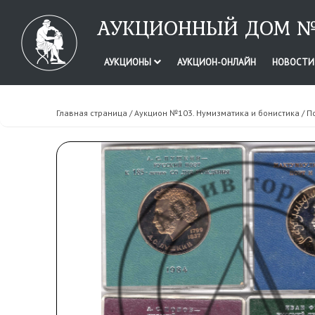
АУКЦИОННЫЙ ДОМ №
АУКЦИОНЫ
АУКЦИОН-ОНЛАЙН
НОВОСТ
Главная страница
/
Аукцион №103. Нумизматика и бонистика
/ П