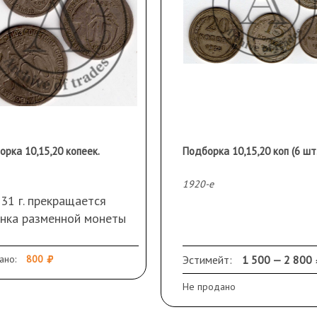
орка 10,15,20 копеек.
Подборка 10,15,20 коп (6 шт.
1920-е
31 г. прекращается
анка разменной монеты
 из серебра и меняется
йн монет. На новых
ано:
800
Эстимейт:
1 500 — 2 800
тах, отчеканенных из
Не продано
ьхиора (медно-никелевый
в) появляется