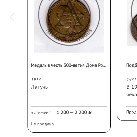
Медаль в честь 300-летия Дома Романовых
Подб
1913
1931
Латунь
В 19
чек
СССР
диза
Эстимейт:
1 200 — 2 200
Прод
моне
Не продано
мел
спла