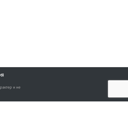
ИЯ
рактер и не
ти
опросы, жалобы или пожелания по работе аукциона вы можете
Поиск по сайту
ть нам через форму обратной связи: