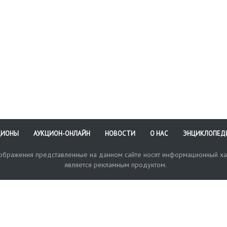
бражение рабочего,
инал пишется
ращенно- «20 коп»
то «20 копеек»
ЦИОНЫ
АУКЦИОН-ОНЛАЙН
НОВОСТИ
О НАС
ЭНЦИКЛОПЕД
зображения представленные на данном сайте носят информационный ха
является рекламным продуктом.
кая поддержка
Оплата и доставка
Политика конфиденциальнос
Любые в
отправи
© 2017-2026. Аукционный Дом №1