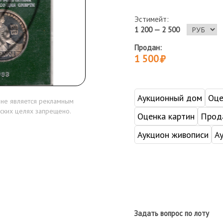
Эстимейт:
1 200 — 2 500
Продан:
1 500
Аукционный дом
Оце
 не является рекламным
ских целях запрещено.
Оценка картин
Прода
Аукцион живописи
А
Задать вопрос по лоту