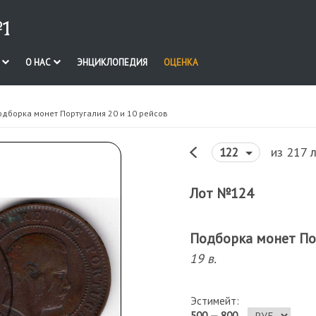
1
И
О НАС
ЭНЦИКЛОПЕДИЯ
ОЦЕНКА
одборка монет Португалия 20 и 10 рейсов
из 217 
122
Лот №124
Подборка монет По
19 в.
Эстимейт:
500 — 800