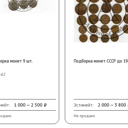
орка монет 9 шт.
-62
мейт:
1 000 — 2 500
Эстимейт:
2 000 — 3 800
родано
Не продано