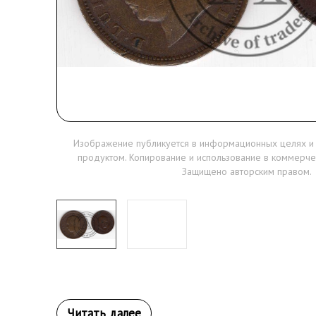
Изображение публикуется в информационных целях и
продуктом. Копирование и использование в коммерче
Защищено авторским правом.