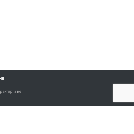
ИЯ
рактер и не
ти
опросы, жалобы или пожелания по работе аукциона вы можете
Поиск по сайту
ть нам через форму обратной связи: