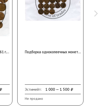
Подборка монет СССР до 1961 г. Редкие 3 коп. 1935, копейки 1927, нечастая разновидность 2 коп. 1931
Подборка однокопеечных монет обр.1961 г. Есть интересные! Несмотря на небольшой номинал, играли важную роль в денежном обращении той эпохи.
16-17 вв
Эстимейт:
1 000 — 1 500
Продано
Не продано