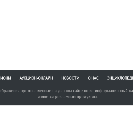
ЦИОНЫ
АУКЦИОН-ОНЛАЙН
НОВОСТИ
О НАС
ЭНЦИКЛОПЕД
зображения представленные на данном сайте носят информационный ха
является рекламным продуктом.
кая поддержка
Оплата и доставка
Политика конфиденциальнос
Любые в
отправи
© 2017-2026. Аукционный Дом №1