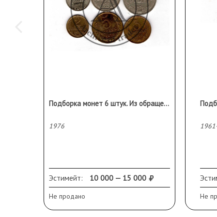
Подборка монет 6 штук. Из обращения! Редкие! 1976 год!
Подб
1976
1961
Эстимейт:
10 000 — 15 000
Эсти
Не продано
Не п