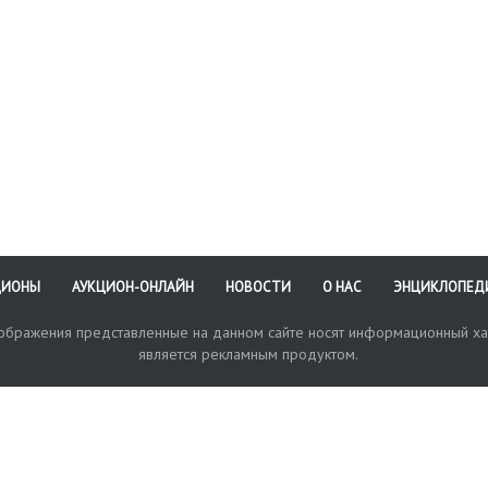
ЦИОНЫ
АУКЦИОН-ОНЛАЙН
НОВОСТИ
О НАС
ЭНЦИКЛОПЕД
зображения представленные на данном сайте носят информационный ха
является рекламным продуктом.
кая поддержка
Оплата и доставка
Политика конфиденциальнос
Любые в
отправи
© 2017-2026. Аукционный Дом №1