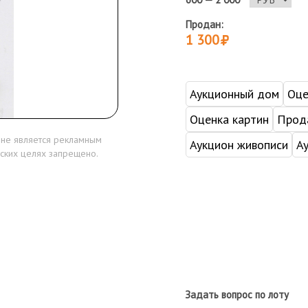
Продан:
1 300
Аукционный дом
Оце
Оценка картин
Прода
 не является рекламным
Аукцион живописи
А
ских целях запрещено.
Задать вопрос по лоту