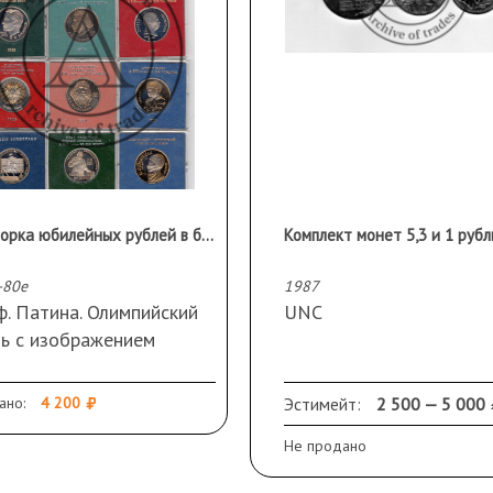
Подборка юбилейных рублей в банковской упаковке 12 шт.
-80е
1987
. Патина. Олимпийский
UNC
ль с изображением
ятника Юрию
горукому нечастый.
ано:
4 200
Эстимейт:
2 500 — 5 000
Не продано