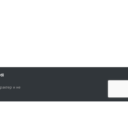
ИЯ
рактер и не
ти
опросы, жалобы или пожелания по работе аукциона вы можете
Поиск по сайту
ть нам через форму обратной связи: