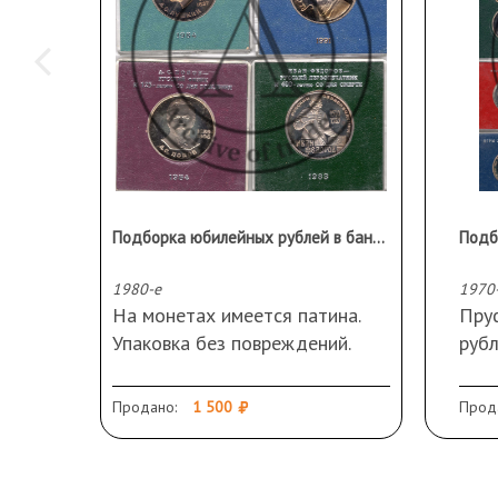
Подборка юбилейных рублей в банковской упаковке 4 шт.
1980-е
1970
На монетах имеется патина.
Пруф
Упаковка без повреждений.
руб
Качество ПРУФ.
пам
Дол
Продано:
1 500
Прод