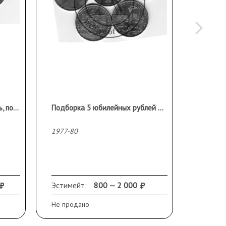
Комплект монет 5,3 и 1 рубль, посвященный 70- летию Октябрьской революции
Подборка 5 юбилейных рублей Олимпиада -80
1977-80
до 1991
Эстимейт:
800 — 2 000
Продано
Не продано