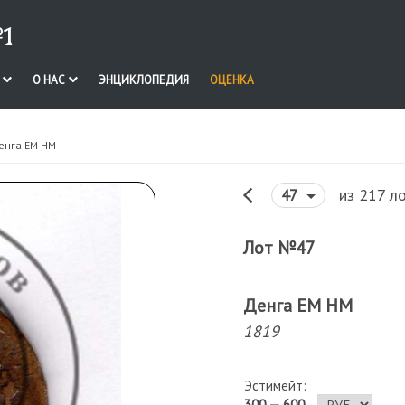
1
И
О НАС
ЭНЦИКЛОПЕДИЯ
ОЦЕНКА
енга ЕМ НМ
из 217 л
47
Лот №47
Денга ЕМ НМ
1819
Эстимейт:
300 — 600