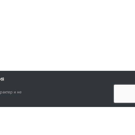
ИЯ
рактер и не
ти
опросы, жалобы или пожелания по работе аукциона вы можете
Поиск по сайту
ть нам через форму обратной связи: