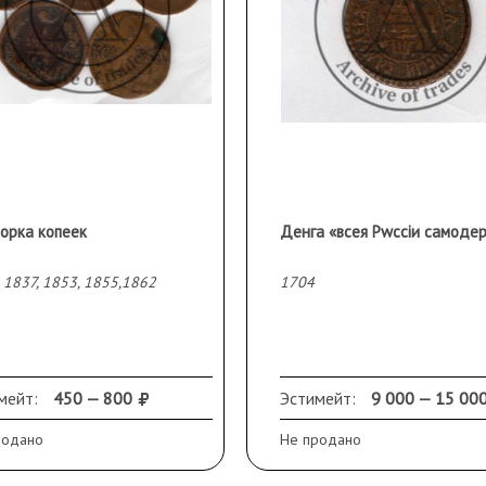
орка копеек
 1837, 1853, 1855,1862
1704
мейт:
450 — 800
Эстимейт:
9 000 — 15 00
родано
Не продано