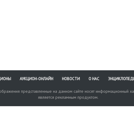
ЦИОНЫ
АУКЦИОН-ОНЛАЙН
НОВОСТИ
О НАС
ЭНЦИКЛОПЕД
зображения представленные на данном сайте носят информационный ха
является рекламным продуктом.
кая поддержка
Оплата и доставка
Политика конфиденциальнос
Любые в
отправи
© 2017-2026. Аукционный Дом №1