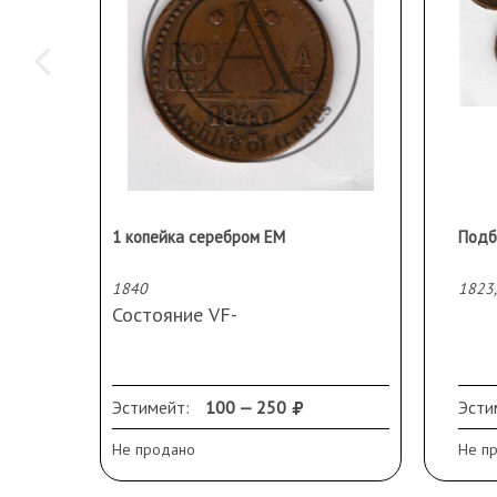
1 копейка серебром ЕМ
Подб
1840
1823,
Состояние VF-
Эстимейт:
100 — 250
Эсти
Не продано
Не п