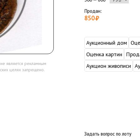
Продан:
850
Аукционный дом
Оце
Оценка картин
Прода
 не является рекламным
Аукцион живописи
А
ских целях запрещено.
Задать вопрос по лоту