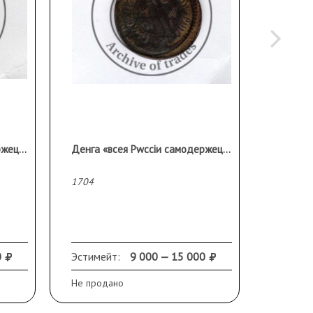
Денга «всея Рwcciи самодержецъ». Над ДЕ розетка четыре лепестка
Денга «всея Рwcciи самодержецъ». Над ДЕ розетка шесть лепестков
Денга. 
1704
1711
0
Эстимейт:
9 000 — 15 000
Эстиме
Не продано
Не прод