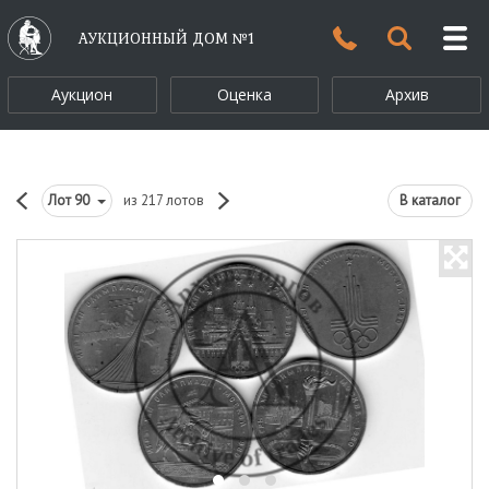
АУКЦИОННЫЙ ДОМ №1
Аукцион
Оценка
Архив
Лот
90
из 217 лотов
В каталог