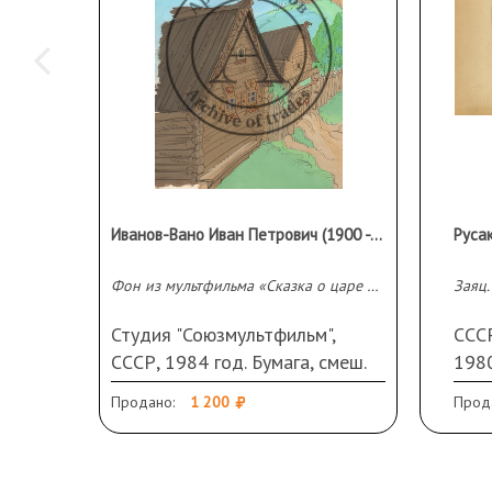
Иванов-Вано Иван Петрович (1900 - 1987 гг.)
Фон из мультфильма «Сказка о царе Салтане»
Студия "Союзмультфильм",
ССС
СССР, 1984 год. Бумага, смеш.
1980
техника. 27 Х 19 см. Лист
целл
Продано:
1 200
Прод
обрезан.