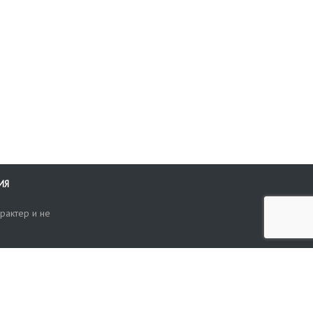
ИЯ
рактер и не
ти
опросы, жалобы или пожелания по работе аукциона вы можете
Поиск по сайту
ть нам через форму обратной связи: