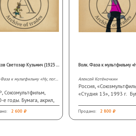
Русаков Светозар Кузьмич (1923 - 2006 гг.)
Заяц. Фаза к мультфильму «Ну, погоди!»
Алексей Котёночкин
Россия, «Союзмультфиль
Р, Союзмультфильм,
«Студия 13», 1993 г. Бу
-е годы. Бумага, акрил,
акрил, целлулоид. 26 Х 
улоид. 26 Х 32 см
ано:
2 600
Продано:
2 800