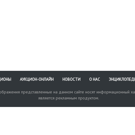
ЦИОНЫ
АУКЦИОН-ОНЛАЙН
НОВОСТИ
О НАС
ЭНЦИКЛОПЕД
зображения представленные на данном сайте носят информационный ха
является рекламным продуктом.
кая поддержка
Оплата и доставка
Политика конфиденциальнос
Любые в
отправи
© 2017-2026. Аукционный Дом №1