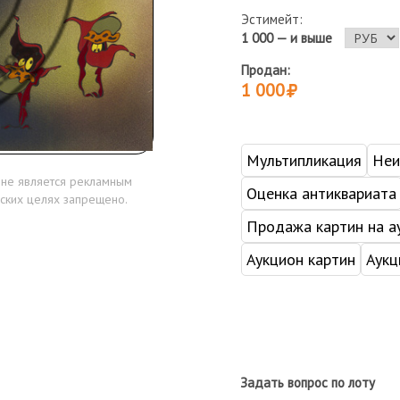
Эстимейт:
1 000 — и выше
Продан:
1 000
Мультипликация
Неи
 не является рекламным
Оценка антиквариата
ских целях запрещено.
Продажа картин на а
Аукцион картин
Аукц
Задать вопрос по лоту