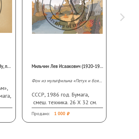
Волк. Фаза к мультфильму «Ну, погоди!»
Мильчин Лев Исаакович (1920-1987)
Фон из мультфильма «Петух и боярин»
м»,
СССР, 1986 год. Бумага,
СССР, 
мага,
смеш. техника. 26 Х 32 см.
каранд
32 см
32 см.
Продано:
1 000
Продано