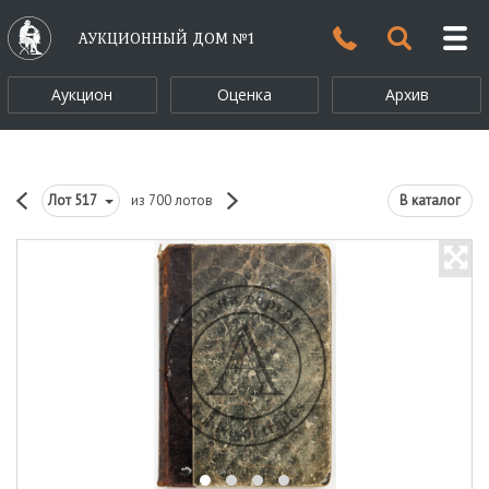
АУКЦИОННЫЙ ДОМ №1
Аукцион
Оценка
Архив
Лот
517
из 700 лотов
В каталог