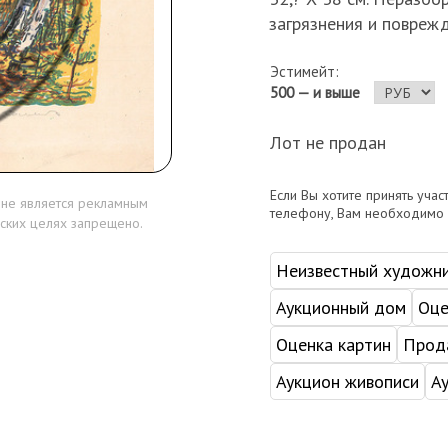
загрязнения и повреж
Эстимейт:
500 — и выше
Лот не продан
Если Вы хотите принять учас
 не является рекламным
телефону, Вам необходимо
ских целях запрещено.
Неизвестный художн
Аукционный дом
Оце
Оценка картин
Прода
Аукцион живописи
А