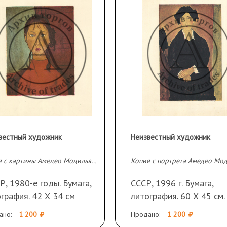
вестный художник
Неизвестный художник
Копия с картины Амедео Модильяни «Девочка с косичками»
, 1980-е годы. Бумага,
СССР, 1996 г. Бумага,
графия. 42 Х 34 см
литография. 60 Х 45 см.
Подпись и дата справа
ано:
1 200
Продано:
1 200
внизу. Норме оттиска "4