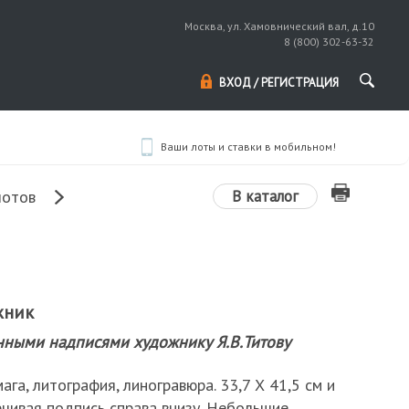
Москва, ул. Хамовнический вал, д.10
8 (800) 302-63-32
ВХОД / РЕГИСТРАЦИЯ
Ваши лоты и ставки в мобильном!
В каталог
лотов
жник
нными надписями художнику Я.В.Титову
ага, литография, линогравюра. 33,7 Х 41,5 см и
рчивая подпись справа внизу. Небольшие