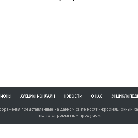
слева внизу.
ЦИОНЫ
АУКЦИОН-ОНЛАЙН
НОВОСТИ
О НАС
ЭНЦИКЛОПЕД
зображения представленные на данном сайте носят информационный ха
является рекламным продуктом.
кая поддержка
Оплата и доставка
Политика конфиденциальнос
Любые в