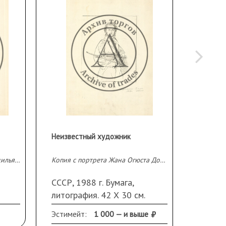
Неизвестный художник
Неизве
Копия с портрета Амедео Модильяни
Копия с портрета Жана Огюста Доминика Энгра «Н. Паганини»
СССР, 1988 г. Бумага,
СССР, 
литография. 42 Х 30 см.
литогр
Неразборчивая подпись и
Эстимейт:
1 000 — и выше
Эстиме
/6"
дата справа внизу.