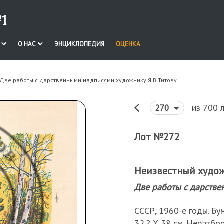
1
И
О НАС
ЭНЦИКЛОПЕДИЯ
ОЦЕНКА
 Две работы с дарственными надписями художнику Я.В.Титову
из 700 
270
Лот №272
Неизвестный худо
Две работы с дарстве
СССР, 1960-е годы. Бум
32,? Х 38 см. Неразбо