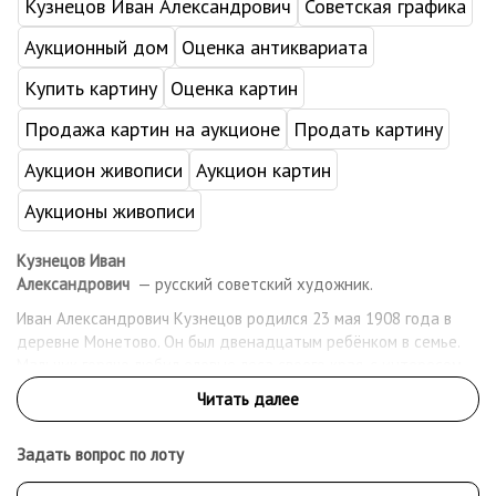
Кузнецов Иван Александрович
Советская графика
Аукционный дом
Оценка антиквариата
Купить картину
Оценка картин
Продажа картин на аукционе
Продать картину
Аукцион живописи
Аукцион картин
Аукционы живописи
Кузнецов Иван
Александрович
— русский советский художник.
Иван Александрович Кузнецов родился 23 мая 1908 года в
деревне Монетово. Он был двенадцатым ребёнком в семье.
Мальчик горячо любил еловые леса своего края, с интересом
наблюдал за всяким лесным зверьем. И на любом найденном
клочке бумаги, на любой стенке пытался изобразить то, что
жило в его памяти и воображении. Как-то разрисовал
Задать вопрос по лоту
солдатиками унылый забор перед своей избой. За это отец
его крепко побил и заставил закрасить все рисунки густой