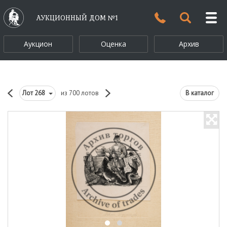
АУКЦИОННЫЙ ДОМ №1
Аукцион
Оценка
Архив
Лот
268
из 700 лотов
В каталог