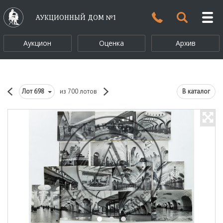
АУКЦИОННЫЙ ДОМ №1
Аукцион
Оценка
Архив
Лот
698
из 700 лотов
В каталог