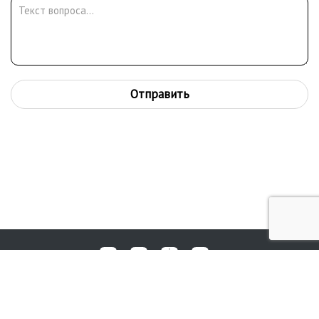
Отправить
Любые вопросы, жалобы или пожелания по работе аукциона вы
© 2017-2026. Аукционный Дом №1
можете отправить нам через форму обратной связи: