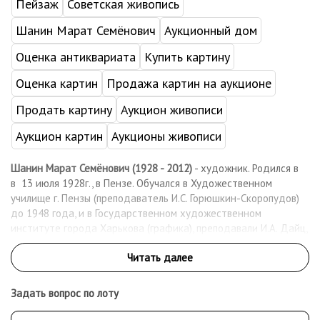
Пейзаж
Советская живопись
Шанин Марат Семёнович
Аукционный дом
Оценка антиквариата
Купить картину
Оценка картин
Продажа картин на аукционе
Продать картину
Аукцион живописи
Аукцион картин
Аукционы живописи
Шанин Марат Семёнович (1928 - 2012)
- художник. Родился в
в 13 июля 1928г., в Пензе. Обучался в Художественном
училище г. Пензы (преподаватель И.С. Горюшкин-Скоропудов)
до 1948 года, и в Государственном художественном
институте города Харькова (графика), преподавали И.А. Дайц,
В.Ф. Мироненко, получил диплом с отличием в 1954 г.Во время
обучения женился на Трембачевской Л. С. (Шанина-
Трембачевская Л.). С семьей приезжает в Пензу, а затем в г.
Саранск. Излюбленные жанры в творчестве – бытовая
Задать вопрос по лоту
живопись, пейзажи, натюрморты, портреты.
Шанин М.С. был первым директором художественного