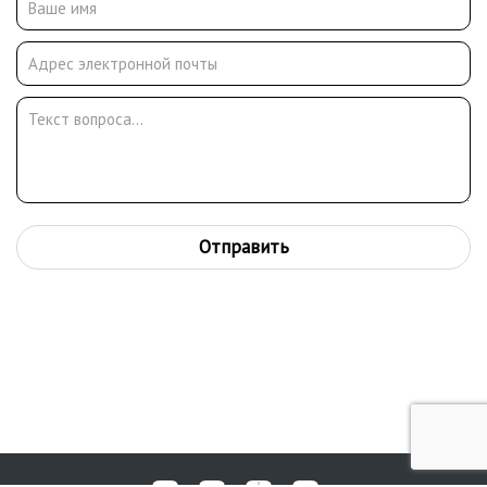
училища им. Ф. Сычкова, где преподавал живопись и
рисунок.Выставочная деятельность охватывает уровни
области, республики, союза ( Большая Волга, Ялгат и другие,
проводившиеся в Саранске и Кирове в разные года ),
международные мероприятия Польши и Швеции
(экспонировались граф. рисунки в 1957-м, удостоились
Диплома первой степени).
Работы хранятся в ГБУК Мордовском музее изобразительного
искусства им.Р.О.Эрьзи, в частных коллекциях.
Отправить