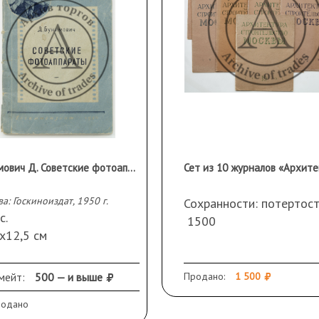
Бунимович Д. Советские фотоаппараты.
а: Госкиноиздат, 1950 г.
Сохранности: потертост
с.
1500
х12,5 см
здательской обложке
анность: потертость
мейт:
500 — и выше
Продано:
1 500
жки, пятна.
родано