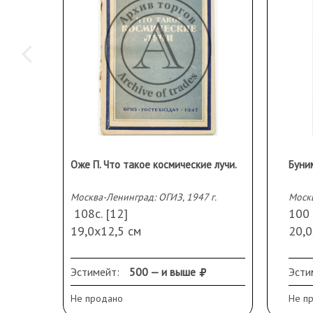
Оже П. Что такое космические лучи.
Москва-Ленинград: ОГИЗ, 1947 г.
Москв
108с. [12]
100 
19,0х12,5 см
20,0
В издательской обложке
В и
Сохранность: потертости,
Сохр
Эстимейт:
500 — и выше
Эсти
разрывы корешка
обло
Не продано
Не п