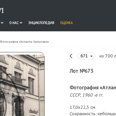
1
И
О НАС
ЭНЦИКЛОПЕДИЯ
ОЦЕНКА
 Фотография «Атланты Эрмитажа»
из 700 
671
Лот №673
Фотография «Атла
СССР, 1960 -е гг.
17,0х22,5 см
Сохранность: небольш