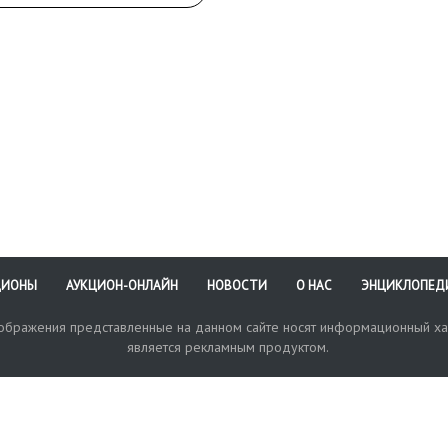
ЦИОНЫ
АУКЦИОН-ОНЛАЙН
НОВОСТИ
О НАС
ЭНЦИКЛОПЕД
зображения представленные на данном сайте носят информационный ха
является рекламным продуктом.
кая поддержка
Оплата и доставка
Политика конфиденциальнос
Любые в
отправи