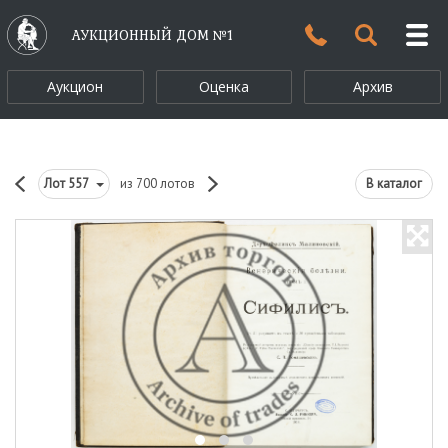
АУКЦИОННЫЙ ДОМ №1
Аукцион
Оценка
Архив
Лот
557
из 700 лотов
В каталог