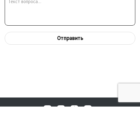
Отправить
Любые вопросы, жалобы или пожелания по работе аукциона вы
© 2017-2026. Аукционный Дом №1
можете отправить нам через форму обратной связи: