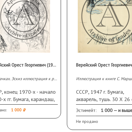
Верейский Орест Георгиевич (1915–1993 гг.)
На скачках. Эскиз иллюстрация к роману Льва Толстого «Анна Каренина»
, конец 1970-х - начало
СССР, 1947 г. Бумага,
-х гг. Бумага, карандаш,
акварель, тушь. 30 Х 26 
ь 43 Х 31 см.
оборота штамп
ано:
1 000
Эстимейт:
1 000 — и выш
издательства "ДЕТГИЗ".
Не продано