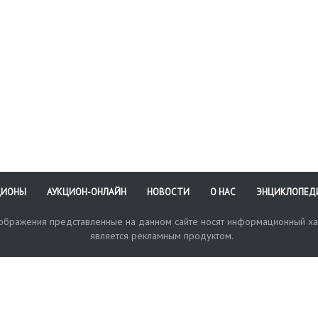
ЦИОНЫ
АУКЦИОН-ОНЛАЙН
НОВОСТИ
О НАС
ЭНЦИКЛОПЕД
зображения представленные на данном сайте носят информационный ха
является рекламным продуктом.
кая поддержка
Оплата и доставка
Политика конфиденциальнос
Любые в
отправи
© 2017-2026. Аукционный Дом №1