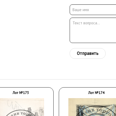
Отправить
Лот №173
Лот №174