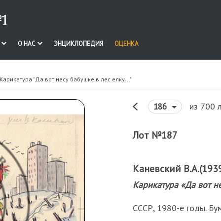
1
И
О НАС
ЭНЦИКЛОПЕДИЯ
ОЦЕНКА
 Карикатура "Да вот несу бабушке в лес елку..."
из 700 
186
Лот №187
Каневский В.А.(1939 
Карикатура «Да вот н
СССР, 1980-е годы. Бум