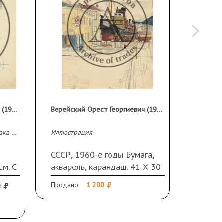
Верейский Орест Георгиевич (1915–1993 гг.)
Верейский Орест Георгиевич (1915–1993 гг.)
Иллюстрация к книге С. Маршака «Ледяной остров»
Иллюстрация
Иллюстр
СССР, 1960-е годы Бумага,
СССР, 
см. С
акварель, карандаш. 41 Х 30
тушь, 
см
е
Продано:
1 200
Продано