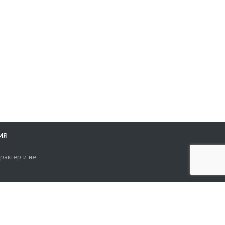
ИЯ
рактер и не
ти
опросы, жалобы или пожелания по работе аукциона вы можете
Поиск по сайту
ть нам через форму обратной связи: