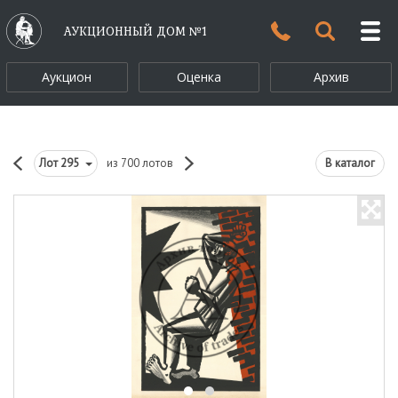
АУКЦИОННЫЙ ДОМ №1
Аукцион
Оценка
Архив
Лот
295
из 700 лотов
В каталог